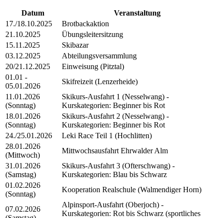
Datum
Veranstaltung
17./18.10.2025
Brotbackaktion
21.10.2025
Übungsleitersitzung
15.11.2025
Skibazar
03.12.2025
Abteilungsversammlung
20/21.12.2025
Einweisung (Pitztal)
01.01 -
Skifreizeit (Lenzerheide)
05.01.2026
11.01.2026
Skikurs-Ausfahrt 1 (Nesselwang) -
(Sonntag)
Kurskategorien: Beginner bis Rot
18.01.2026
Skikurs-Ausfahrt 2 (Nesselwang) -
(Sonntag)
Kurskategorien: Beginner bis Rot
24./25.01.2026
Leki Race Teil 1 (Hochlitten)
28.01.2026
Mittwochsausfahrt Ehrwalder Alm
(Mittwoch)
31.01.2026
Skikurs-Ausfahrt 3 (Ofterschwang) -
(Samstag)
Kurskategorien: Blau bis Schwarz
01.02.2026
Kooperation Realschule (Walmendiger Horn)
(Sonntag)
Alpinsport-Ausfahrt (Oberjoch) -
07.02.2026
Kurskategorien: Rot bis Schwarz (sportliches
(Samstag)